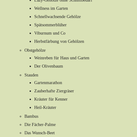
Lazy-Gehölze ohne Schnittbedarf
Wellness im Garten
Schnellwachsende Gehölze
Spätsommerblüher
Viburnum und Co
Herbstfärbung von Gehölzen
Obstgehölze
Weinreben für Haus und Garten
Der Olivenbaum
Stauden
Gartenmarathon
Zauberhafte Ziergräser
Kräuter für Kenner
Heil-Kräuter
Bambus
Die Fächer-Palme
Das Wunsch-Beet