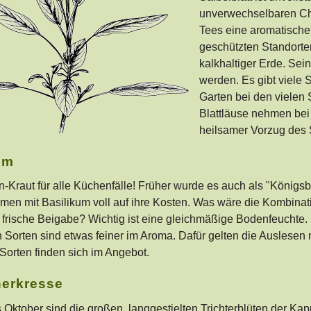
unverwechselbaren Cha
Tees eine aromatische
geschützten Standorten
kalkhaltiger Erde. Sei
werden. Es gibt viele 
Garten bei den vielen
Blattläuse nehmen bei
heilsamer Vorzug des 
um
-Kraut für alle Küchenfälle! Früher wurde es auch als "Königs
en mit Basilikum voll auf ihre Kosten. Was wäre die Kombinat
frische Beigabe? Wichtig ist eine gleichmäßige Bodenfeuchte. Ba
n Sorten sind etwas feiner im Aroma. Dafür gelten die Auslesen 
e Sorten finden sich im Angebot.
erkresse
s Oktober sind die großen, langgestielten Trichterblüten der Ka