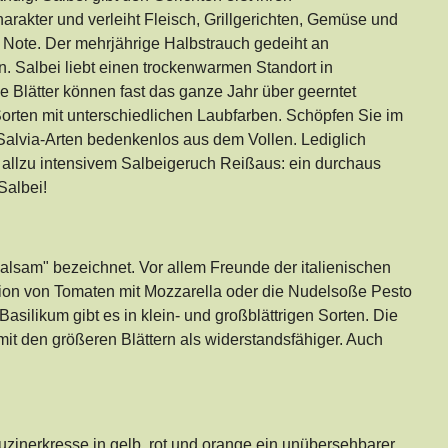
rakter und verleiht Fleisch, Grillgerichten, Gemüse und
 Note. Der mehrjährige Halbstrauch gedeiht an
. Salbei liebt einen trockenwarmen Standort in
ne Blätter können fast das ganze Jahr über geerntet
Sorten mit unterschiedlichen Laubfarben. Schöpfen Sie im
 Salvia-Arten bedenkenlos aus dem Vollen. Lediglich
 allzu intensivem Salbeigeruch Reißaus: ein durchaus
Salbei!
balsam" bezeichnet. Vor allem Freunde der italienischen
ion von Tomaten mit Mozzarella oder die Nudelsoße Pesto
silikum gibt es in klein- und großblättrigen Sorten. Die
mit den größeren Blättern als widerstandsfähiger. Auch
puzinerkresse in gelb, rot und orange ein unübersehbarer