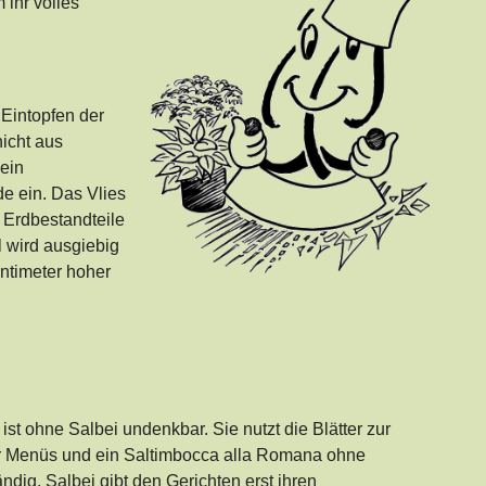
ihr volles
 Eintopfen der
icht aus
ein
de ein. Das Vlies
 Erdbestandteile
 wird ausgiebig
entimeter hoher
ist ohne Salbei undenkbar. Sie nutzt die Blätter zur
r Menüs und ein Saltimbocca alla Romana ohne
tändig. Salbei gibt den Gerichten erst ihren