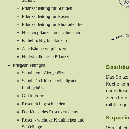
Schnitt
Pflanzanleitung für Stauden
Pflanzanleitung für Rosen
Pflanzanleitung für Rhododendren
Hecken pflanzen und schneiden
Kübel richtig bepflanzen
Alte Bäume verpflanzen
Herbst - die beste Pflanzzeit
Pflegeanleitungen
Basilik
Schnitt von Ziergehölzen
Das Spitzen
Schnitt 1x1 für die wichtigsten
Küche komm
Laubgehölze
ohne diese 
Gut in Form
zierlichere
Rosen richtig schneiden
rotblättrig
Die Kunst des Rosenveredelns
Kapuzin
Rosen - wichtige Krankheiten und
Schädlinge
Von Juli bi