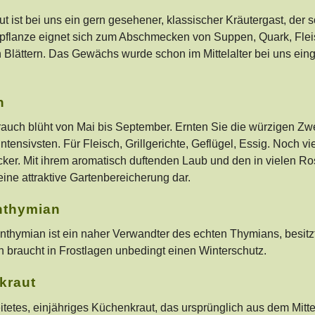
t ist bei uns ein gern gesehener, klassischer Kräutergast, der s
pflanze eignet sich zum Abschmecken von Suppen, Quark, Fleisc
 Blättern. Das Gewächs wurde schon im Mittelalter bei uns eing
n
rauch blüht von Mai bis September. Ernten Sie die würzigen Zw
tensivsten. Für Fleisch, Grillgerichte, Geflügel, Essig. Noch 
ker. Mit ihrem aromatisch duftenden Laub und den in vielen R
 eine attraktive Gartenbereicherung dar.
nthymian
enthymian ist ein naher Verwandter des echten Thymians, besit
h braucht in Frostlagen unbedingt einen Winterschutz.
kraut
itetes, einjähriges Küchenkraut, das ursprünglich aus dem Mitt