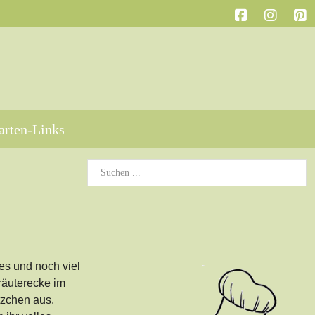
arten-Links
es und noch viel
räuterecke im
tzchen aus.