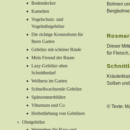
Bodendecker
Bohnen und
Bergbohnen
Kamelien
Vogelschutz- und
Vogelnährgehölze
Die richtige Kronenform für
Rosmar
Ihren Garten
Dieser Mitt
Gehölze mit schöner Rinde
für Fleisc
Mein Freund der Baum
Schnitt
Lazy-Gehölze ohne
Schnittbedarf
Kräuterklas
Wellness im Garten
Soßen und
Schnellwachsende Gehölze
Spätsommerblüher
Viburnum und Co
© Texte: Ma
Herbstfärbung von Gehölzen
Obstgehölze
Weinreben für Haus und