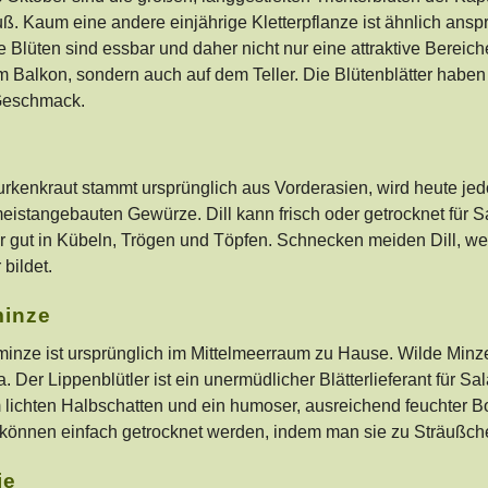
. Kaum eine andere einjährige Kletterpflanze ist ähnlich ansp
Die Blüten sind
essbar und daher nicht nur eine attraktive Bereic
m Balkon, sondern auch auf dem Teller. Die Blütenblätter haben
 Geschmack.
urkenkraut stammt ursprünglich aus Vorderasien, wird heute je
meistangebauten Gewürze. Dill kann frisch oder getrocknet für
r gut in Kübeln, Trögen und Töpfen. Schnecken meiden Dill, wes
 bildet.
minze
rminze ist ursprünglich im Mittelmeerraum zu Hause. Wilde Min
 Der Lippenblütler ist ein unermüdlicher Blätterlieferant für S
 lichten Halbschatten und ein humoser, ausreichend feuchter B
r können einfach getrocknet werden, indem man sie zu Sträußch
ie