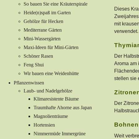
So bauen Sie eine Kräuterspirale
Dieses Krau
Heide(n)spaß im Garten
Zweijahres
Gehölze für Hecken
mit krausen
Mediterrane Gärten
verwendet.
Mini-Wassergärten
Thymia
Maxi-Ideen für Mini-Gärten
Schöner Rasen
Der Halbst
Aroma am in
Feng Shui
Flächendec
Wir bauen eine Weidenhütte
stellen sie
Pflanzenwissen
Laub- und Nadelgehölze
Zitrone
Klimaresistente Bäume
Der Zitron
Traumhafte Ahorne aus Japan
Halbstrauc
Magnolienträume
Bohnen
Hortensien
Nimmermüde Immergrüne
Weit verbre