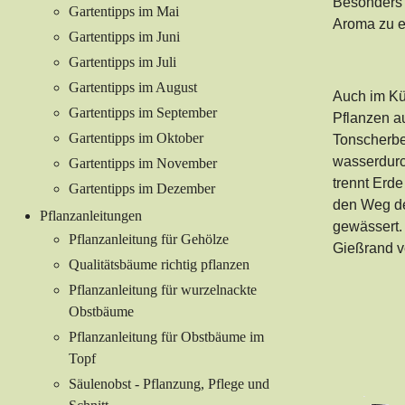
Besonders 
Gartentipps im Mai
Aroma zu en
Gartentipps im Juni
Gartentipps im Juli
Gartentipps im August
Auch im Küb
Gartentipps im September
Pflanzen a
Gartentipps im Oktober
Tonscherbe
wasserdurch
Gartentipps im November
trennt Erd
Gartentipps im Dezember
den Weg de
Pflanzanleitungen
gewässert. 
Pflanzanleitung für Gehölze
Gießrand v
Qualitätsbäume richtig pflanzen
Pflanzanleitung für wurzelnackte
Obstbäume
Pflanzanleitung für Obstbäume im
Topf
Säulenobst - Pflanzung, Pflege und