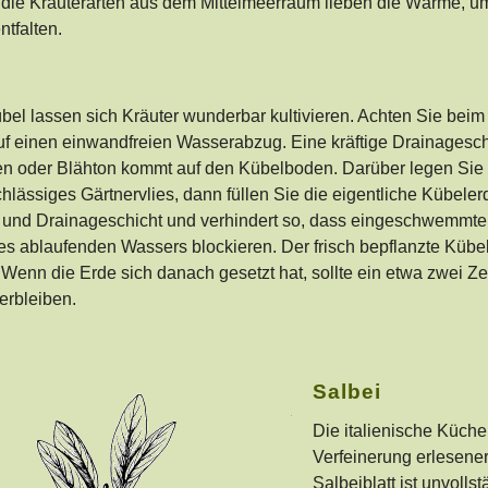
die Kräuterarten aus dem Mittelmeerraum lieben die Wärme, um 
tfalten.
el lassen sich Kräuter wunderbar kultivieren. Achten Sie beim
uf einen einwandfreien Wasserabzug. Eine kräftige Drainagesch
n oder Blähton kommt auf den Kübelboden. Darüber legen Sie 
lässiges Gärtnervlies, dann füllen Sie die eigentliche Kübeler
e und Drainageschicht und verhindert so, dass eingeschwemmte
s ablaufenden Wassers blockieren. Der frisch bepflanzte Kübel
Wenn die Erde sich danach gesetzt hat, sollte ein etwa zwei Z
erbleiben.
Salbei
Die italienische Küche 
Verfeinerung erlesene
Salbeiblatt ist unvolls