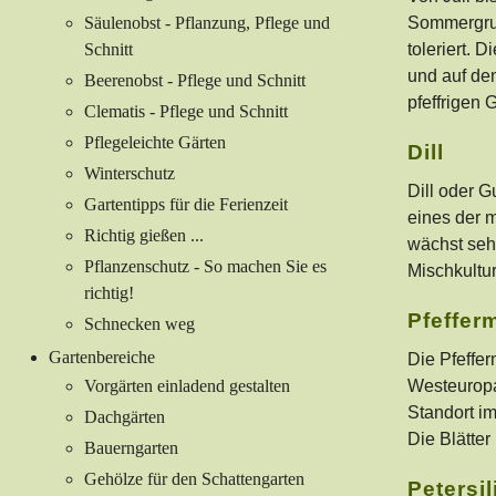
Säulenobst - Pflanzung, Pflege und
Sommergruß
Schnitt
toleriert. 
und auf de
Beerenobst - Pflege und Schnitt
pfeffrigen
Clematis - Pflege und Schnitt
Pflegeleichte Gärten
Dill
Winterschutz
Dill oder G
Gartentipps für die Ferienzeit
eines der 
Richtig gießen ...
wächst seh
Pflanzenschutz - So machen Sie es
Mischkultur
richtig!
Pfeffer
Schnecken weg
Gartenbereiche
Die Pfeffe
Vorgärten einladend gestalten
Westeuropa.
Standort im
Dachgärten
Die Blätte
Bauerngarten
Gehölze für den Schattengarten
Petersil