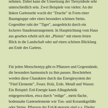
nehmen. Dabei kann die Umsetzung der Tiersymbole sehr
unterschiedlich sein. Zwei Beispiele von vielen: An der
linken Gartenseite wacht der "Drache" in Form einer
Baumgruppe oder eines besonders schönen Steins.
Gegenüber ruht der "Tiger", ausgedrückt durch ein
lockeres Staudenarrangement. In Hauptrichtung vom Haus
aus gesehen erhebt sich der „Phönix“ mit einem freien
Blick in die Landschaft oder auf einen schönen Blickfang
am Ende des Gartens.
Für jeden Menschentyp gibt es Pflanzen und Gegenstände,
die besonders harmonisch zu ihm passen. Beschrieben
werden diese Charaktere durch das Energiesystem der
"Fünf Elemente", Feuer, Holz, Erde, Metall und Wasser.
Ein Beispiel: Erd-Energie kann Alltagshektik
entgegenwirken, etwa durch "erdige" , meist flache,
bodennahe Gartenelemente wie Ton- und Keramikgefäße
oder Steine. Pflanzen der Erd-Kategorie sind u.a. Flieder,