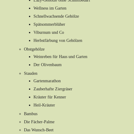
Lazy-Gehölze ohne Schnittbedarf
Wellness im Garten
Schnellwachsende Gehölze
Spätsommerblüher
Viburnum und Co
Herbstfärbung von Gehölzen
Obstgehölze
Weinreben für Haus und Garten
Der Olivenbaum
Stauden
Gartenmarathon
Zauberhafte Ziergräser
Kräuter für Kenner
Heil-Kräuter
Bambus
Die Fächer-Palme
Das Wunsch-Beet