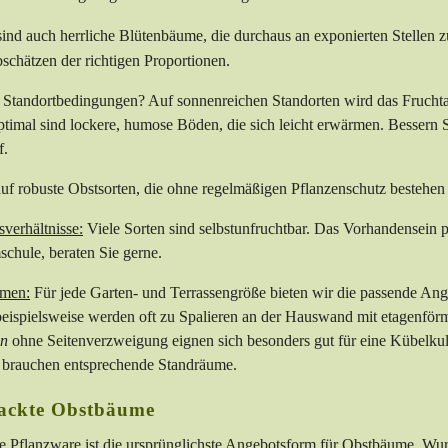
ind auch herrliche Blütenbäume, die durchaus an exponierten Stellen
bschätzen der richtigen Proportionen.
Standortbedingungen? Auf sonnenreichen Standorten wird das Fruchtar
ptimal sind lockere, humose Böden, die sich leicht erwärmen. Bessern 
f.
uf robuste Obstsorten, die ohne regelmäßigen Pflanzenschutz bestehen
verhältnisse:
Viele Sorten sind selbstunfruchtbar. Das Vorhandensein pa
chule, beraten Sie gerne.
rmen:
Für jede Garten- und Terrassengröße bieten wir die passende An
eispielsweise werden oft zu Spalieren an der Hauswand mit etagenför
en
ohne Seitenverzweigung eignen sich besonders gut für eine Kübelkul
d brauchen entsprechende Standräume.
ackte Obstbäume
 Pflanzware ist die ursprünglichste Angebotsform für Obstbäume. Wur