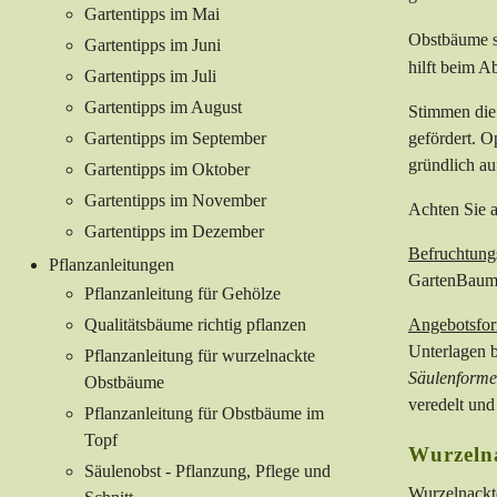
Gartentipps im Mai
Obstbäume s
Gartentipps im Juni
hilft beim A
Gartentipps im Juli
Gartentipps im August
Stimmen die 
Gartentipps im September
gefördert. O
gründlich au
Gartentipps im Oktober
Gartentipps im November
Achten Sie a
Gartentipps im Dezember
Befruchtungs
Pflanzanleitungen
GartenBaums
Pflanzanleitung für Gehölze
Qualitätsbäume richtig pflanzen
Angebotsfo
Unterlagen b
Pflanzanleitung für wurzelnackte
Säulenform
Obstbäume
veredelt un
Pflanzanleitung für Obstbäume im
Topf
Wurzeln
Säulenobst - Pflanzung, Pflege und
Wurzelnackte