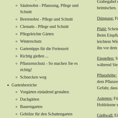
Grabegabel e
Säulenobst - Pflanzung, Pflege und
beimischen.
Schnitt
Düngung:
Fr
Beerenobst - Pflege und Schnitt
Clematis - Pflege und Schnitt
Pfahl:
Schein
Pflegeleichte Gärten
Beim Einpfla
Winterschutz
leichtem Win
ihn vor dem 
Gartentipps für die Ferienzeit
Richtig gießen ...
Einstellen:
St
Pflanzenschutz - So machen Sie es
während Sie 
richtig!
Pflanzhöhe:
Schnecken weg
dem Pflanzen
Gartenbereiche
Gefahr, dass
Vorgärten einladend gestalten
Antreten:
Fül
Dachgärten
Hohlräume en
Bauerngarten
Gehölze für den Schattengarten
Gießwall:
Ei