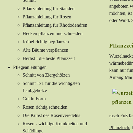
Schnitt
angeboten we
Pflanzanleitung für Stauden
möchten, is
Pflanzanleitung für Rosen
oder Wind. S
Pflanzanleitung für Rhododendren
Hecken pflanzen und schneiden
Kübel richtig bepflanzen
Pflanzze
Alte Bäume verpflanzen
Wurzelnackt
Herbst - die beste Pflanzzeit
wärmebedürf
Pflegeanleitungen
kann nur fun
Schnitt von Ziergehölzen
Anfang Mai b
Schnitt 1x1 für die wichtigsten
Laubgehölze
Gut in Form
Rosen richtig schneiden
Die Kunst des Rosenveredelns
rasch Fuß fa
Rosen - wichtige Krankheiten und
Pflanzloch:
D
Schädlinge