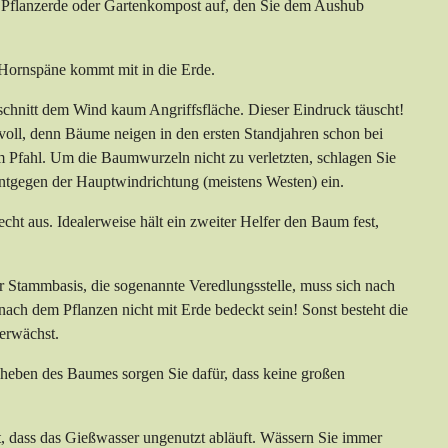
en Pflanzerde oder Gartenkompost auf, den Sie dem Aushub
 Hornspäne kommt mit in die Erde.
hnitt dem Wind kaum Angriffsfläche. Dieser Eindruck täuscht!
voll, denn Bäume neigen in den ersten Standjahren schon bei
 Pfahl. Um die Baumwurzeln nicht zu verletzten, schlagen Sie
entgegen der Hauptwindrichtung (meistens Westen) ein.
cht aus. Idealerweise hält ein zweiter Helfer den Baum fest,
er Stammbasis, die sogenannte Veredlungsstelle, muss sich nach
nach dem Pflanzen nicht mit Erde bedeckt sein! Sonst besteht die
berwächst.
Anheben des Baumes sorgen Sie dafür, dass keine großen
, dass das Gießwasser ungenutzt abläuft. Wässern Sie immer