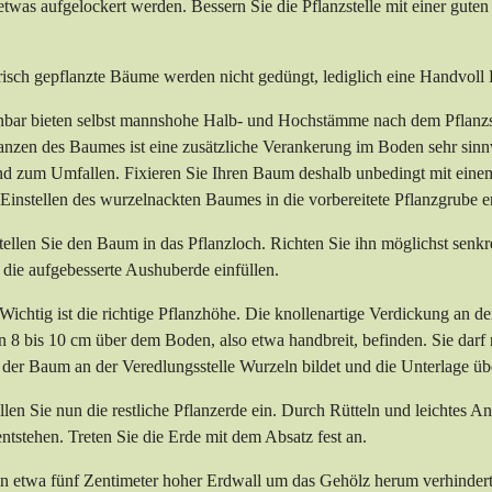
twas aufgelockert werden. Bessern Sie die Pflanzstelle mit einer gut
isch gepflanzte Bäume werden nicht gedüngt, lediglich eine Handvoll
bar bieten selbst mannshohe Halb- und Hochstämme nach dem Pflanzsc
nzen des Baumes ist eine zusätzliche Verankerung im Boden sehr sinn
d zum Umfallen. Fixieren Sie Ihren Baum deshalb unbedingt mit einem
Einstellen des wurzelnackten Baumes in die vorbereitete Pflanzgrube 
ellen Sie den Baum in das Pflanzloch. Richten Sie ihn möglichst senkre
die aufgebesserte Aushuberde einfüllen.
Wichtig ist die richtige Pflanzhöhe. Die knollenartige Verdickung an d
 8 bis 10 cm über dem Boden, also etwa handbreit, befinden. Sie darf 
 der Baum an der Veredlungsstelle Wurzeln bildet und die Unterlage ü
len Sie nun die restliche Pflanzerde ein. Durch Rütteln und leichtes 
tstehen. Treten Sie die Erde mit dem Absatz fest an.
n etwa fünf Zentimeter hoher Erdwall um das Gehölz herum verhindert