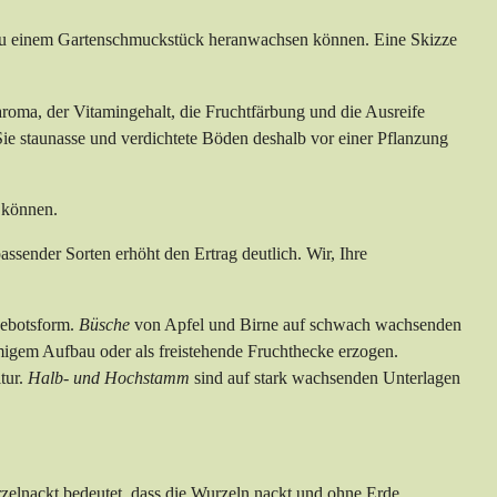
 zu einem Gartenschmuckstück heranwachsen können. Eine Skizze
oma, der Vitamingehalt, die Fruchtfärbung und die Ausreife
Sie staunasse und verdichtete Böden deshalb vor einer Pflanzung
 können.
ssender Sorten erhöht den Ertrag deutlich. Wir, Ihre
gebotsform.
Büsche
von Apfel und Birne auf schwach wachsenden
migem Aufbau oder als freistehende Fruchthecke erzogen.
tur.
Halb- und Hochstamm
sind auf stark wachsenden Unterlagen
zelnackt bedeutet, dass die Wurzeln nackt und ohne Erde