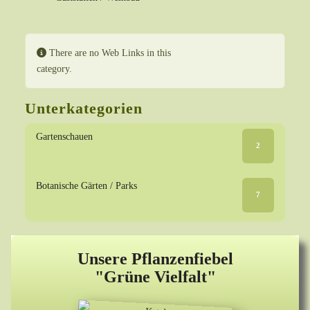
Information
There are no Web Links in this
Anzeige #
category.
Unterkategorien
Gartenschauen
2
Botanische Gärten / Parks
7
Unsere Pflanzenfiebel
"Grüne Vielfalt"