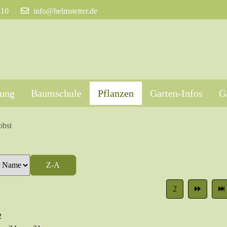
210
info@helmstetter.de
tung
Baumschule
Pflanzen
Garten-Infos
G
obst
Z-A
2
2