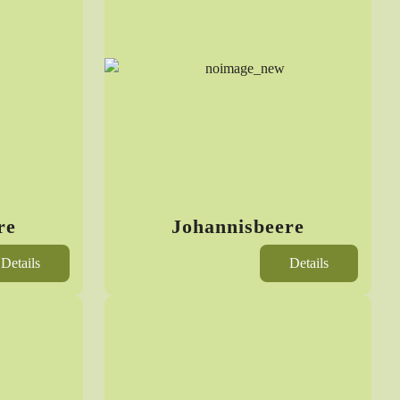
re
Johannisbeere
Details
Details