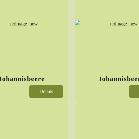
Johannisbeere
Johannisbee
Details