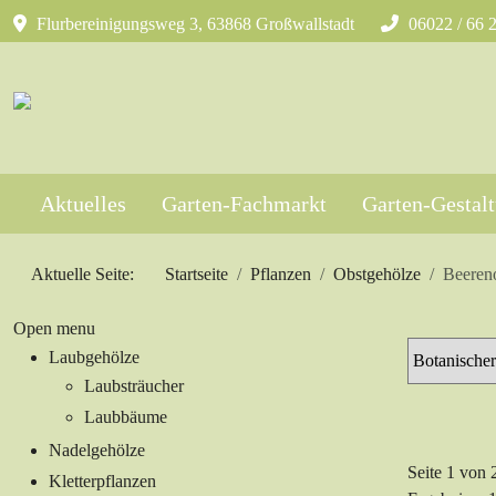
Flurbereinigungsweg 3, 63868 Großwallstadt
06022 / 66 
Aktuelles
Garten-Fachmarkt
Garten-Gestal
Aktuelle Seite:
Startseite
Pflanzen
Obstgehölze
Beeren
Open menu
Laubgehölze
Laubsträucher
Laubbäume
Nadelgehölze
Seite 1 von 
Kletterpflanzen