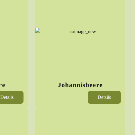
re
Johannisbeere
Details
Details