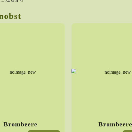
1 – 24 von 31
nobst
Brombeere
Brombeer