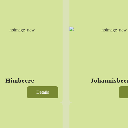
Himbeere
Johannisbee
Details