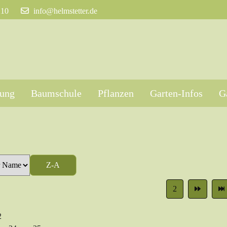
210
info@helmstetter.de
tung
Baumschule
Pflanzen
Garten-Infos
G
Z-A
2
2