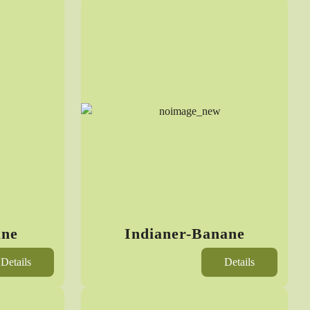
ane
Indianer-Banane
Details
Details