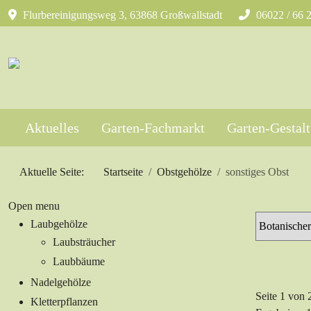
Flurbereinigungsweg 3, 63868 Großwallstadt
06022 / 66 
Aktuelles
Garten-Fachmarkt
Garten-Gestal
Aktuelle Seite:
Startseite
Obstgehölze
sonstiges Obst
Open menu
Laubgehölze
Laubsträucher
Laubbäume
Nadelgehölze
Seite 1 von 
Kletterpflanzen