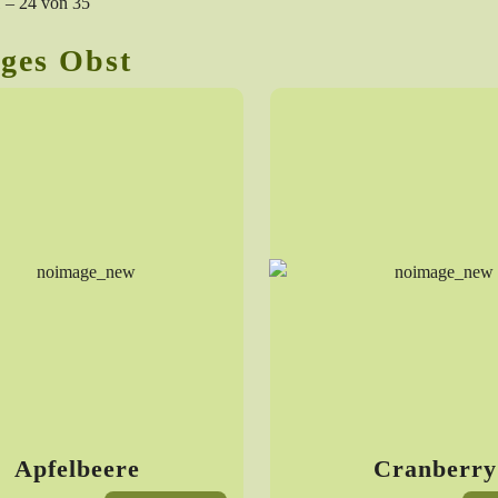
1 – 24 von 35
iges Obst
Apfelbeere
Cranberry