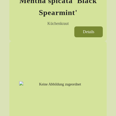
Mentha spicata 'Black
Spearmint'
Küchenkraut
Details