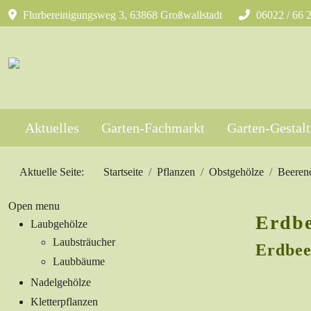
Flurbereinigungsweg 3, 63868 Großwallstadt
06022 / 66 
Aktuelles
Garten-Fachmarkt
Garten-Gestal
Aktuelle Seite:
Startseite
Pflanzen
Obstgehölze
Beeren
Open menu
Erdbe
Laubgehölze
Laubsträucher
Erdbee
Laubbäume
Nadelgehölze
Kletterpflanzen