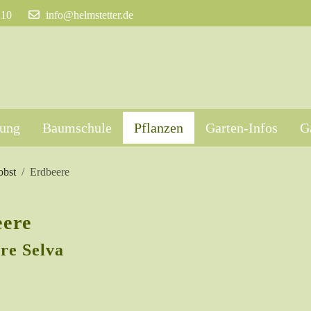
210
info@helmstetter.de
tung
Baumschule
Pflanzen
Garten-Infos
G
obst
Erdbeere
ere
re Selva