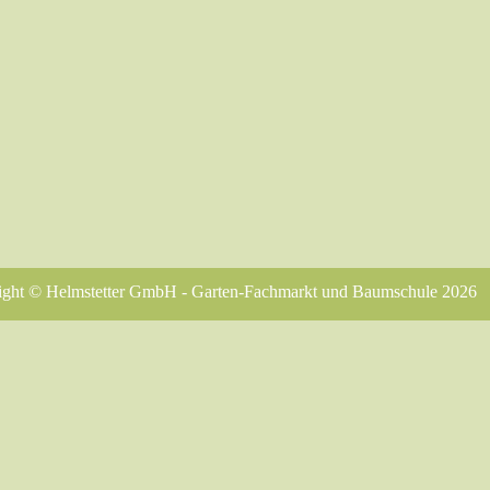
ight © Helmstetter GmbH - Garten-Fachmarkt und Baumschule 2026