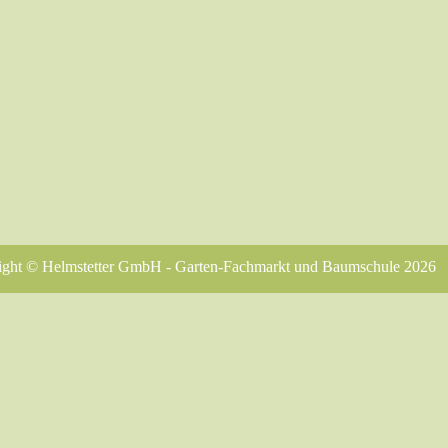
ight © Helmstetter GmbH - Garten-Fachmarkt und Baumschule 2026