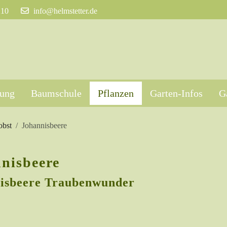
210
info@helmstetter.de
tung
Baumschule
Pflanzen
Garten-Infos
G
obst
Johannisbeere
nisbeere
isbeere Traubenwunder