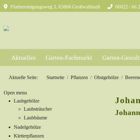
Flurbereinigungsweg 3, 63868 Großwallstadt
06022 / 66 
Aktuelles
Garten-Fachmarkt
Garten-Gestal
Aktuelle Seite:
Startseite
Pflanzen
Obstgehölze
Beeren
Open menu
Johan
Laubgehölze
Laubsträucher
Johann
Laubbäume
Nadelgehölze
Kletterpflanzen