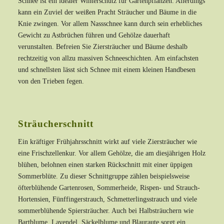
Schnee ist ein idealer Winterschutz für Gartenpflanzen. Allerdings
kann ein Zuviel der weißen Pracht Sträucher und Bäume in die
Knie zwingen. Vor allem Nassschnee kann durch sein erhebliches
Gewicht zu Astbrüchen führen und Gehölze dauerhaft
verunstalten. Befreien Sie Ziersträucher und Bäume deshalb
rechtzeitig von allzu massiven Schneeschichten. Am einfachsten
und schnellsten lässt sich Schnee mit einem kleinen Handbesen
von den Trieben fegen.
Sträucherschnitt
Ein kräftiger Frühjahrsschnitt wirkt auf viele Ziersträucher wie
eine Frischzellenkur. Vor allem Gehölze, die am diesjährigen Holz
blühen, belohnen einen starken Rückschnitt mit einer üppigen
Sommerblüte. Zu dieser Schnittgruppe zählen beispielsweise
öfterblühende Gartenrosen, Sommerheide, Rispen- und Strauch-
Hortensien, Fünffingerstrauch, Schmetterlingsstrauch und viele
sommerblühende Spiersträucher. Auch bei Halbsträuchern wie
Bartblume, Lavendel, Säckelblume und Blauraute sorgt ein