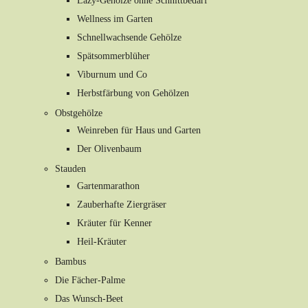
Lazy-Gehölze ohne Schnittbedarf
Wellness im Garten
Schnellwachsende Gehölze
Spätsommerblüher
Viburnum und Co
Herbstfärbung von Gehölzen
Obstgehölze
Weinreben für Haus und Garten
Der Olivenbaum
Stauden
Gartenmarathon
Zauberhafte Ziergräser
Kräuter für Kenner
Heil-Kräuter
Bambus
Die Fächer-Palme
Das Wunsch-Beet