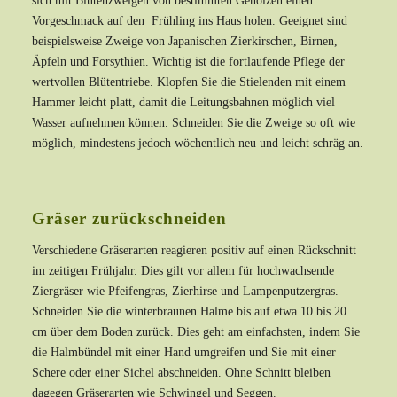
sich mit Blütenzweigen von bestimmten Gehölzen einen
Vorgeschmack auf den Frühling ins Haus holen. Geeignet sind
beispielsweise Zweige von Japanischen Zierkirschen, Birnen,
Äpfeln und Forsythien. Wichtig ist die fortlaufende Pflege der
wertvollen Blütentriebe. Klopfen Sie die Stielenden mit einem
Hammer leicht platt, damit die Leitungsbahnen möglich viel
Wasser aufnehmen können. Schneiden Sie die Zweige so oft wie
möglich, mindestens jedoch wöchentlich neu und leicht schräg an.
Gräser zurückschneiden
Verschiedene Gräserarten reagieren positiv auf einen Rückschnitt
im zeitigen Frühjahr. Dies gilt vor allem für hochwachsende
Ziergräser wie Pfeifengras, Zierhirse und Lampenputzergras.
Schneiden Sie die winterbraunen Halme bis auf etwa 10 bis 20
cm über dem Boden zurück. Dies geht am einfachsten, indem Sie
die Halmbündel mit einer Hand umgreifen und Sie mit einer
Schere oder einer Sichel abschneiden. Ohne Schnitt bleiben
dagegen Gräserarten wie Schwingel und Seggen.