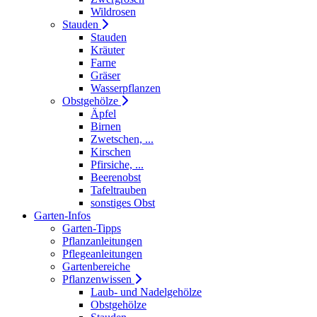
Wildrosen
Stauden
Stauden
Kräuter
Farne
Gräser
Wasserpflanzen
Obstgehölze
Äpfel
Birnen
Zwetschen, ...
Kirschen
Pfirsiche, ...
Beerenobst
Tafeltrauben
sonstiges Obst
Garten-Infos
Garten-Tipps
Pflanzanleitungen
Pflegeanleitungen
Gartenbereiche
Pflanzenwissen
Laub- und Nadelgehölze
Obstgehölze