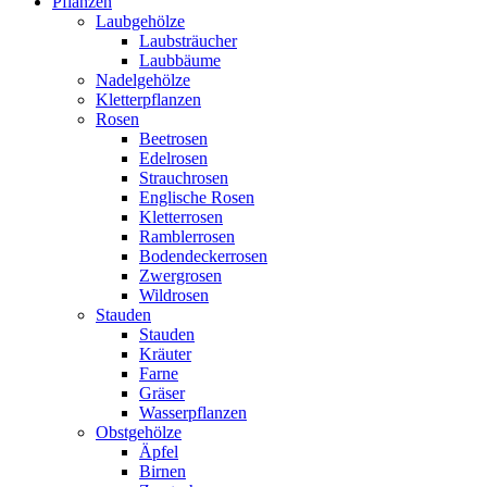
Pflanzen
Laubgehölze
Laubsträucher
Laubbäume
Nadelgehölze
Kletterpflanzen
Rosen
Beetrosen
Edelrosen
Strauchrosen
Englische Rosen
Kletterrosen
Ramblerrosen
Bodendeckerrosen
Zwergrosen
Wildrosen
Stauden
Stauden
Kräuter
Farne
Gräser
Wasserpflanzen
Obstgehölze
Äpfel
Birnen