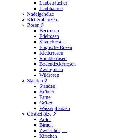
Laubsträucher
Laubbäume
Nadelgehölze
Kletterpflanzen
Rosen
Beetrosen
Edelrosen
Strauchrosen
Englische Rosen
Kletterrosen
Ramblerrosen
Bodendeckerrosen
Zwergrosen
Wildrosen
Stauden
Stauden
Kräuter
Farne
Gräser
Wasserpflanzen
Obstgehölze
Äpfel
Birnen
Zwetschen, ...
Kirschen