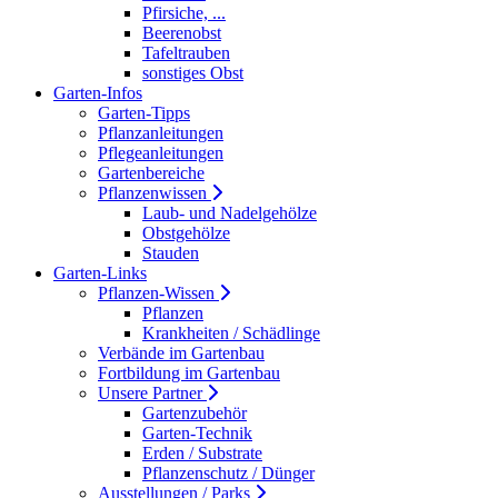
Pfirsiche, ...
Beerenobst
Tafeltrauben
sonstiges Obst
Garten-Infos
Garten-Tipps
Pflanzanleitungen
Pflegeanleitungen
Gartenbereiche
Pflanzenwissen
Laub- und Nadelgehölze
Obstgehölze
Stauden
Garten-Links
Pflanzen-Wissen
Pflanzen
Krankheiten / Schädlinge
Verbände im Gartenbau
Fortbildung im Gartenbau
Unsere Partner
Gartenzubehör
Garten-Technik
Erden / Substrate
Pflanzenschutz / Dünger
Ausstellungen / Parks