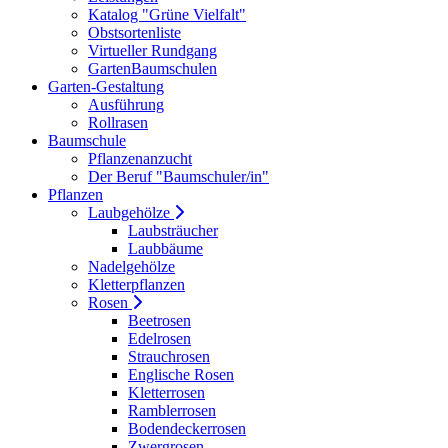
Katalog "Grüne Vielfalt"
Obstsortenliste
Virtueller Rundgang
GartenBaumschulen
Garten-Gestaltung
Ausführung
Rollrasen
Baumschule
Pflanzenanzucht
Der Beruf "Baumschuler/in"
Pflanzen
Laubgehölze
Laubsträucher
Laubbäume
Nadelgehölze
Kletterpflanzen
Rosen
Beetrosen
Edelrosen
Strauchrosen
Englische Rosen
Kletterrosen
Ramblerrosen
Bodendeckerrosen
Zwergrosen