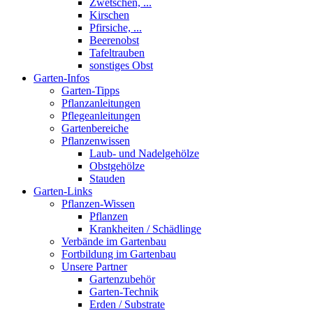
Zwetschen, ...
Kirschen
Pfirsiche, ...
Beerenobst
Tafeltrauben
sonstiges Obst
Garten-Infos
Garten-Tipps
Pflanzanleitungen
Pflegeanleitungen
Gartenbereiche
Pflanzenwissen
Laub- und Nadelgehölze
Obstgehölze
Stauden
Garten-Links
Pflanzen-Wissen
Pflanzen
Krankheiten / Schädlinge
Verbände im Gartenbau
Fortbildung im Gartenbau
Unsere Partner
Gartenzubehör
Garten-Technik
Erden / Substrate