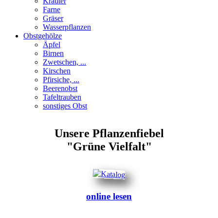
Kräuter
Farne
Gräser
Wasserpflanzen
Obstgehölze
Äpfel
Birnen
Zwetschen, ...
Kirschen
Pfirsiche, ...
Beerenobst
Tafeltrauben
sonstiges Obst
Unsere Pflanzenfiebel
"Grüne Vielfalt"
online lesen