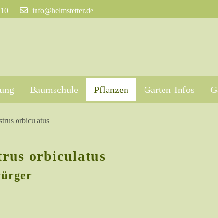
210
info@helmstetter.de
tung
Baumschule
Pflanzen
Garten-Infos
G
strus orbiculatus
trus orbiculatus
ürger