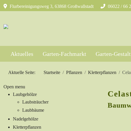
Flurbereinigungsweg 3, 63868 Großwallstadt
06022 / 66 
Aktuelles
Garten-Fachmarkt
Garten-Gestal
Aktuelle Seite:
Startseite
Pflanzen
Kletterpflanzen
Cela
Open menu
Celas
Laubgehölze
Laubsträucher
Baumw
Laubbäume
Nadelgehölze
Kletterpflanzen