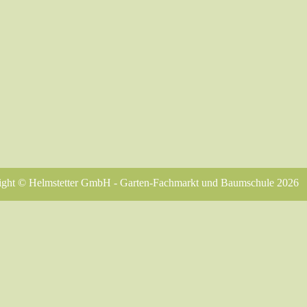
ight © Helmstetter GmbH - Garten-Fachmarkt und Baumschule 2026