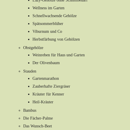
Lazy-Gehölze ohne Schnittbedarf
Wellness im Garten
Schnellwachsende Gehölze
Spätsommerblüher
Viburnum und Co
Herbstfärbung von Gehölzen
Obstgehölze
Weinreben für Haus und Garten
Der Olivenbaum
Stauden
Gartenmarathon
Zauberhafte Ziergräser
Kräuter für Kenner
Heil-Kräuter
Bambus
Die Fächer-Palme
Das Wunsch-Beet