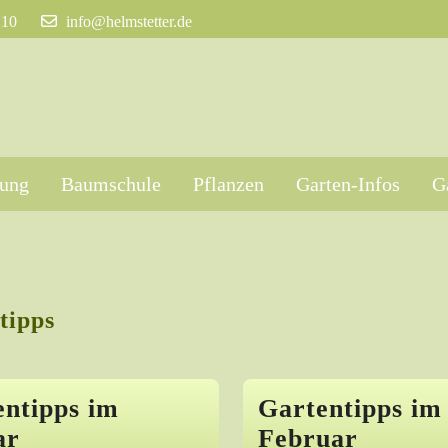
210
info@helmstetter.de
tung
Baumschule
Pflanzen
Garten-Infos
G
tipps
entipps im
Gartentipps im
ar
Februar