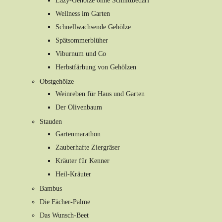
Lazy-Gehölze ohne Schnittbedarf
Wellness im Garten
Schnellwachsende Gehölze
Spätsommerblüher
Viburnum und Co
Herbstfärbung von Gehölzen
Obstgehölze
Weinreben für Haus und Garten
Der Olivenbaum
Stauden
Gartenmarathon
Zauberhafte Ziergräser
Kräuter für Kenner
Heil-Kräuter
Bambus
Die Fächer-Palme
Das Wunsch-Beet