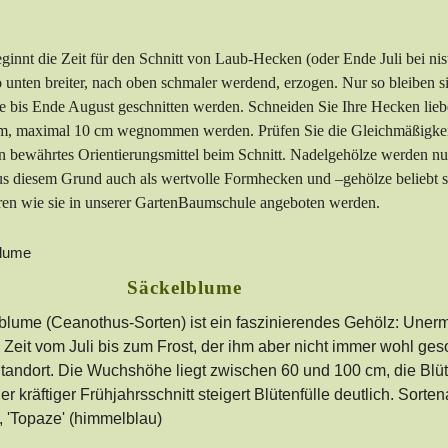
ginnt die Zeit für den Schnitt von Laub-Hecken (oder Ende Juli bei 
o unten breiter, nach oben schmaler werdend, erzogen. Nur so bleiben 
 bis Ende August geschnitten werden. Schneiden Sie Ihre Hecken lieber 
cm, maximal 10 cm wegnommen werden. Prüfen Sie die Gleichmäßigkeit 
in bewährtes Orientierungsmittel beim Schnitt. Nadelgehölze werden nur e
us diesem Grund auch als wertvolle Formhecken und –gehölze beliebt si
en wie sie in unserer GartenBaumschule angeboten werden.
Säckelblume
blume (Ceanothus-Sorten) ist ein faszinierendes Gehölz: Unerm
Zeit vom Juli bis zum Frost, der ihm aber nicht immer wohl ge
andort. Die Wuchshöhe liegt zwischen 60 und 100 cm, die Blüte
r kräftiger Frühjahrsschnitt steigert Blütenfülle deutlich. Sorten
, 'Topaze' (himmelblau)