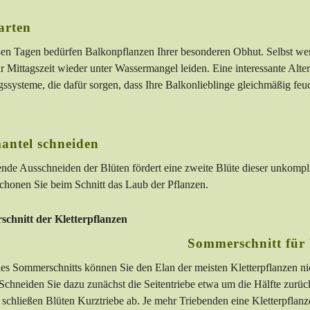
arten
ßen Tagen bedürfen Balkonpflanzen Ihrer besonderen Obhut. Selbst wen
zur Mittagszeit wieder unter Wassermangel leiden. Eine interessante Al
systeme, die dafür sorgen, dass Ihre Balkonlieblinge gleichmäßig feuc
antel schneiden
ende Ausschneiden der Blüten fördert eine zweite Blüte dieser unkompli
chonen Sie beim Schnitt das Laub der Pflanzen.
Sommerschnitt für 
nes Sommerschnitts können Sie den Elan der meisten Kletterpflanzen ni
hneiden Sie dazu zunächst die Seitentriebe etwa um die Hälfte zurück
 schließen Blüten Kurztriebe ab. Je mehr Triebenden eine Kletterpflanze 