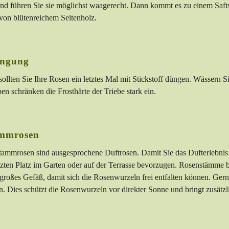
nd führen Sie sie möglichst waagerecht. Dann kommt es zu einem Saftst
von blütenreichem Seitenholz.
ngung
sollten Sie Ihre Rosen ein letztes Mal mit Stickstoff düngen. Wässern S
ben schränken die Frosthärte der Triebe stark ein.
mmrosen
ammrosen sind ausgesprochene Duftrosen. Damit Sie das Dufterlebnis u
ten Platz im Garten oder auf der Terrasse bevorzugen. Rosenstämme bi
 großes Gefäß, damit sich die Rosenwurzeln frei entfalten können. G
n. Dies schützt die Rosenwurzeln vor direkter Sonne und bringt zusätzlic