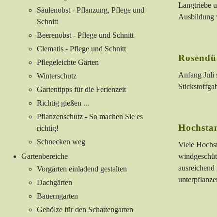
Langtriebe u
Säulenobst - Pflanzung, Pflege und
Ausbildung 
Schnitt
Beerenobst - Pflege und Schnitt
Clematis - Pflege und Schnitt
Rosendü
Pflegeleichte Gärten
Anfang Juli 
Winterschutz
Stickstoffga
Gartentipps für die Ferienzeit
Richtig gießen ...
Pflanzenschutz - So machen Sie es
Hochsta
richtig!
Schnecken weg
Viele Hochst
Gartenbereiche
windgeschütz
ausreichend
Vorgärten einladend gestalten
unterpflanze
Dachgärten
Bauerngarten
Gehölze für den Schattengarten