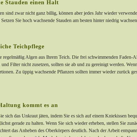
e Stauden einen Halt
zen sind zwar nicht ganz billig, können aber jedes Jahr wieder verwende
 Setzen Sie hoch wachsende Stauden am besten hinter niedrig wachsen
che Teichpflege
e regelmäßig Algen aus Ihrem Teich. Die frei schwimmenden Faden-Alg
und Filter nicht zusetzen, sollten sie ab und zu gereinigt werden. Wenn 
rtionen. Zu üppig wachsende Pflanzen sollten immer wieder zurück ge
Haltung kommt es an
Sie sich das Unkraut jäten, indem Sie es sich auf einem Kniekissen beq
chst gerade zu halten. Wenn Sie sich wieder erheben, stellen Sie zunäc
ichtert das Anheben des Oberkörpers deutlich. Nach der Arbeit entsp