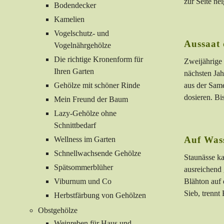
zur Seite n
Bodendecker
Kamelien
Vogelschutz- und
Aussaat
Vogelnährgehölze
Die richtige Kronenform für
Zweijährige 
Ihren Garten
nächsten Jah
Gehölze mit schöner Rinde
aus der Same
dosieren. Bi
Mein Freund der Baum
Lazy-Gehölze ohne
Schnittbedarf
Auf Wass
Wellness im Garten
Schnellwachsende Gehölze
Staunässe ka
Spätsommerblüher
ausreichend 
Viburnum und Co
Blähton auf 
Sieb, trennt
Herbstfärbung von Gehölzen
Obstgehölze
Weinreben für Haus und