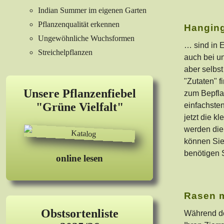
Indian Summer im eigenen Garten
Pflanzenqualität erkennen
Hangin
Ungewöhnliche Wuchsformen
… sind in E
Streichelpflanzen
auch bei u
aber selbst
"Zutaten" 
Unsere Pflanzenfiebel
zum Bepfla
"Grüne Vielfalt"
einfachsten
jetzt die 
werden die 
können Sie 
benötigen S
online lesen
Rasen 
Obstsortenliste
Während de