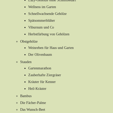
Lazy-Gehölze ohne Schnittbedarf
Wellness im Garten
Schnellwachsende Gehölze
Spätsommerblüher
Viburnum und Co
Herbstfärbung von Gehölzen
Obstgehölze
Weinreben für Haus und Garten
Der Olivenbaum
Stauden
Gartenmarathon
Zauberhafte Ziergräser
Kräuter für Kenner
Heil-Kräuter
Bambus
Die Fächer-Palme
Das Wunsch-Beet