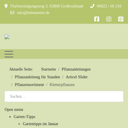
Flurbereinigungsweg 3, 63868 Großwallstadt
06022 / 66 210
info@helmstetter.de
Mobile Menu Toggle
Aktuelle Seite:
Startseite
Pflanzanleitungen
Pflanzanleitung für Stauden
Articel Slider
Pflanzensortiment
Kletterpflanzen
Open menu
Garten-Tipps
Gartentipps im Januar