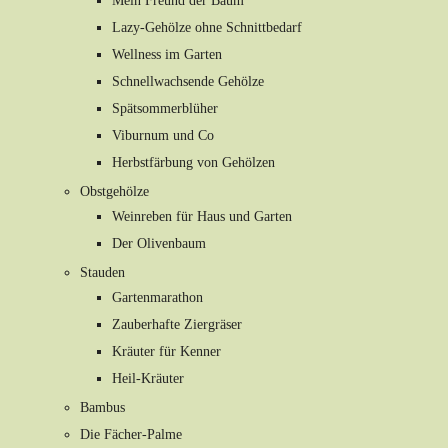
Mein Freund der Baum
Lazy-Gehölze ohne Schnittbedarf
Wellness im Garten
Schnellwachsende Gehölze
Spätsommerblüher
Viburnum und Co
Herbstfärbung von Gehölzen
Obstgehölze
Weinreben für Haus und Garten
Der Olivenbaum
Stauden
Gartenmarathon
Zauberhafte Ziergräser
Kräuter für Kenner
Heil-Kräuter
Bambus
Die Fächer-Palme