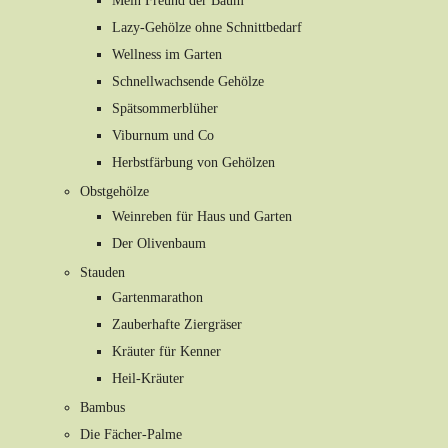
Mein Freund der Baum
Lazy-Gehölze ohne Schnittbedarf
Wellness im Garten
Schnellwachsende Gehölze
Spätsommerblüher
Viburnum und Co
Herbstfärbung von Gehölzen
Obstgehölze
Weinreben für Haus und Garten
Der Olivenbaum
Stauden
Gartenmarathon
Zauberhafte Ziergräser
Kräuter für Kenner
Heil-Kräuter
Bambus
Die Fächer-Palme