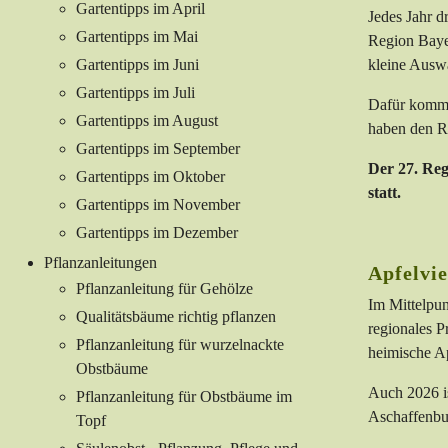
Gartentipps im April
Jedes Jahr d
Gartentipps im Mai
Region Bayer
Gartentipps im Juni
kleine Ausw
Gartentipps im Juli
Dafür kommen
Gartentipps im August
haben den Re
Gartentipps im September
Der 27. Reg
Gartentipps im Oktober
statt.
Gartentipps im November
Gartentipps im Dezember
Pflanzanleitungen
Apfelvi
Pflanzanleitung für Gehölze
Im Mittelpun
Qualitätsbäume richtig pflanzen
regionales P
Pflanzanleitung für wurzelnackte
heimische Ap
Obstbäume
Auch 2026 is
Pflanzanleitung für Obstbäume im
Aschaffenbur
Topf