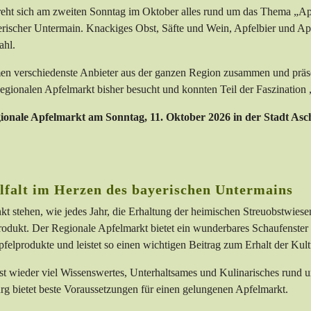
reht sich am zweiten Sonntag im Oktober alles rund um das Thema „Apf
ischer Untermain. Knackiges Obst, Säfte und Wein, Apfelbier und Apf
ahl.
 verschiedenste Anbieter aus der ganzen Region zusammen und präsent
gionalen Apfelmarkt bisher besucht und konnten Teil der Faszination
ionale Apfelmarkt am Sonntag, 11. Oktober 2026 in der
Stadt Asc
elfalt im Herzen des bayerischen Untermains
kt stehen, wie jedes Jahr, die Erhaltung der heimischen Streuobstwiese
rodukt. Der Regionale Apfelmarkt bietet ein wunderbares Schaufenster f
felprodukte und leistet so einen wichtigen Beitrag zum Erhalt der Ku
t wieder viel Wissenswertes, Unterhaltsames und Kulinarisches rund u
g bietet beste Voraussetzungen für einen gelungenen Apfelmarkt.