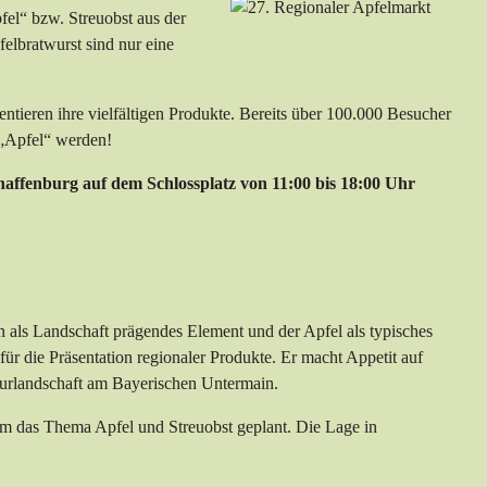
el“ bzw. Streuobst aus der
elbratwurst sind nur eine
ieren ihre vielfältigen Produkte. Bereits über 100.000 Besucher
 „Apfel“ werden!
haffenburg
auf dem Schlossplatz von 11:00 bis 18:00 Uhr
n als Landschaft prägendes Element und der Apfel als typisches
ür die Prä­sentation regionaler Produkte. Er macht Appetit auf
lturlandschaft am Bayerischen Untermain.
m das Thema Apfel und Streuobst ge­plant. Die Lage in