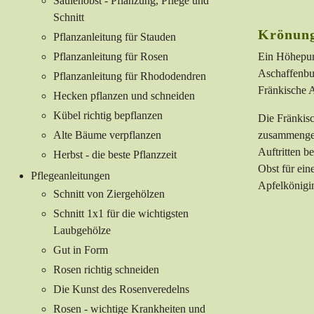
Säulenobst - Pflanzung, Pflege und
Schnitt
Krönung
Pflanzanleitung für Stauden
Pflanzanleitung für Rosen
Ein Höhepunk
Aschaffenbu
Pflanzanleitung für Rhododendren
Fränkische A
Hecken pflanzen und schneiden
Kübel richtig bepflanzen
Die Fränkisc
Alte Bäume verpflanzen
zusammengesc
Auftritten b
Herbst - die beste Pflanzzeit
Obst für ein
Pflegeanleitungen
Apfelkönigin
Schnitt von Ziergehölzen
Schnitt 1x1 für die wichtigsten
Laubgehölze
Gut in Form
Rosen richtig schneiden
Die Kunst des Rosenveredelns
Rosen - wichtige Krankheiten und