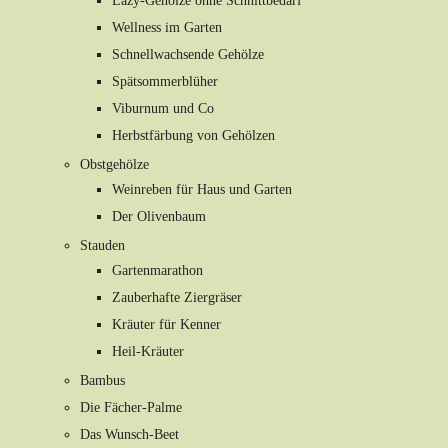
Lazy-Gehölze ohne Schnittbedarf
Wellness im Garten
Schnellwachsende Gehölze
Spätsommerblüher
Viburnum und Co
Herbstfärbung von Gehölzen
Obstgehölze
Weinreben für Haus und Garten
Der Olivenbaum
Stauden
Gartenmarathon
Zauberhafte Ziergräser
Kräuter für Kenner
Heil-Kräuter
Bambus
Die Fächer-Palme
Das Wunsch-Beet