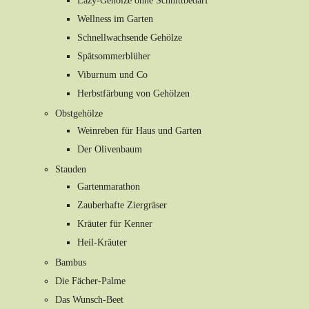
Lazy-Gehölze ohne Schnittbedarf
Wellness im Garten
Schnellwachsende Gehölze
Spätsommerblüher
Viburnum und Co
Herbstfärbung von Gehölzen
Obstgehölze
Weinreben für Haus und Garten
Der Olivenbaum
Stauden
Gartenmarathon
Zauberhafte Ziergräser
Kräuter für Kenner
Heil-Kräuter
Bambus
Die Fächer-Palme
Das Wunsch-Beet